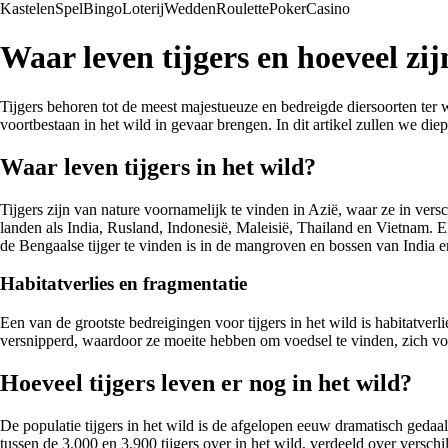
Kastelen
Spel
Bingo
Loterij
Wedden
Roulette
Poker
Casino
Waar leven tijgers en hoeveel zij
Tijgers behoren tot de meest majestueuze en bedreigde diersoorten ter
voortbestaan in het wild in gevaar brengen. In dit artikel zullen we di
Waar leven tijgers in het wild?
Tijgers zijn van nature voornamelijk te vinden in Azië, waar ze in vers
landen als India, Rusland, Indonesië, Maleisië, Thailand en Vietnam. Elk
de Bengaalse tijger te vinden is in de mangroven en bossen van India 
Habitatverlies en fragmentatie
Een van de grootste bedreigingen voor tijgers in het wild is habitatver
versnipperd, waardoor ze moeite hebben om voedsel te vinden, zich voor
Hoeveel tijgers leven er nog in het wild?
De populatie tijgers in het wild is de afgelopen eeuw dramatisch gedaal
tussen de 3.000 en 3.900 tijgers over in het wild, verdeeld over versch