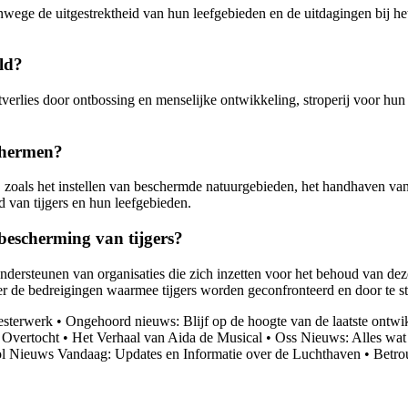
 vanwege de uitgestrektheid van hun leefgebieden en de uitdagingen bij h
ild?
tverlies door ontbossing en menselijke ontwikkeling, stroperij voor hu
chermen?
zoals het instellen van beschermde natuurgebieden, het handhaven van 
van tijgers en hun leefgebieden.
bescherming van tijgers?
ondersteunen van organisaties die zich inzetten voor het behoud van d
r de bedreigingen waarmee tijgers worden geconfronteerd en door te str
eesterwerk
•
Ongehoord nieuws: Blijf op de hoogte van de laatste ontwi
 Overtocht
•
Het Verhaal van Aida de Musical
•
Oss Nieuws: Alles wat 
l Nieuws Vandaag: Updates en Informatie over de Luchthaven
•
Betro