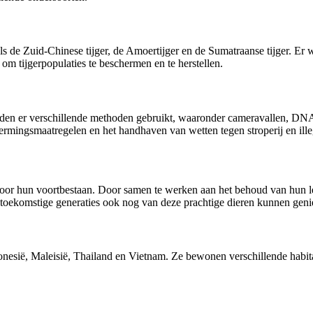
s de Zuid-Chinese tijger, de Amoertijger en de Sumatraanse tijger. Er
m tijgerpopulaties te beschermen en te herstellen.
orden er verschillende methoden gebruikt, waaronder cameravallen, DNA
ermingsmaatregelen en het handhaven van wetten tegen stroperij en ille
oor hun voortbestaan. Door samen te werken aan het behoud van hun leef
toekomstige generaties ook nog van deze prachtige dieren kunnen geni
donesië, Maleisië, Thailand en Vietnam. Ze bewonen verschillende habit