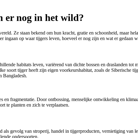
n er nog in het wild?
 wereld. Ze staan bekend om hun kracht, gratie en schoonheid, maar hel
eper ingaan op waar tijgers leven, hoeveel er nog zijn en wat er gedaan
chillende habitats leven, variërend van dichte bossen en draslanden tot
e soort tijger heeft zijn eigen voorkeurshabitat, zoals de Siberische tij
en Bangladesh.
lies en fragmentatie. Door ontbossing, menselijke ontwikkeling en klima
t te planten en zich te verplaatsen.
d als gevolg van stroperij, handel in tijgerproducten, vernietiging van 
illende ondersoorten.