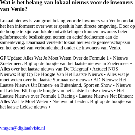
Wat is het belang van lokaal nieuws voor de inwoners
van Venlo?
Lokaal nieuws is van groot belang voor de inwoners van Venlo omdat
het hen informeert over wat er speelt in hun directe omgeving. Door op
de hoogte te zijn van lokale ontwikkelingen kunnen inwoners beter
geïnformeerde beslissingen nemen en actief deelnemen aan de
samenleving. Daarnaast versterkt lokaal nieuws de gemeenschapszin
en het gevoel van verbondenheid onder de inwoners van Venlo.
GP Update: Alles Wat Je Moet Weten Over de Formule 1
•
Nieuws
Zoetermeer: Blijf op de hoogte van het laatste nieuws in Zoetermeer
•
Alles over het laatste nieuws van De Telegraaf
•
Actueel NOS
Nieuws: Blijf Op De Hoogte Van Het Laatste Nieuws
•
Alles wat je
moet weten over het laatste Surinaamse nieuws
•
AD Nieuws: Het
Laatste Nieuws Uit Binnen- en Buitenland, Sport en Show
•
Nieuws
uit Leiden: Blijf op de hoogte van het laatste Leidse nieuws
•
Het
Laatste Nieuws over Formule 1 Racing
•
Laatste Nieuws Net Binnen:
Alles Wat Je Moet Weten
•
Nieuws uit Leiden: Blijf op de hoogte van
het laatste Leidse nieuws
•
vragen@digitaalvisie.nl