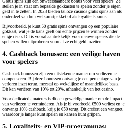
Gratis spins zijn een onweerstaanbare bonus voor veel spelers. Ze
stellen je in staat om bepaalde gokkasten te spelen zonder je eigen
geld in te zetten. In 2023 bieden talloze casinos gratis spins aan als
onderdeel van hun welkomstpakket of als loyaliteitsbonus.
Bijvoorbeeld, je kunt 50 gratis spins ontvangen op een populaire
gokkast, wat je de kans geeft om echte prijzen te winnen zonder
enige risco. Dit is vooral aantrekkelijk voor nieuwe spelers die de
spellen willen uitproberen voordat ze echt geld inzetten.
4. Cashback bonussen: een veilige haven
voor spelers
Cashback bonussen zijn een uitstekende manier om verliezen te
compenseren. Bij deze bonussen ontvang je een percentage van je
verloren inzet terug, meestal op wekelijkse of maandelijkse basis.
Dit kan variëren van 10% tot 20%, afhankelijk van het casino.
Voor dedicated amateurs is dit een geweldige manier om de impact
van verliezen te verminderen. Als je bijvoorbeeld €500 verliest en je
ontvangt 10% cashback, krijg je €50 terug. Dit creëert een vangnet,
waardoor je langer kunt spelen en kansen kunt grijpen.
5. Loyaliteits- en VIP-programmas: