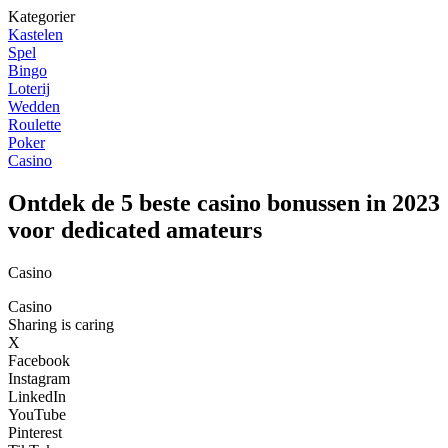
Kategorier
Kastelen
Spel
Bingo
Loterij
Wedden
Roulette
Poker
Casino
Ontdek de 5 beste casino bonussen in 2023
voor dedicated amateurs
Casino
Casino
Sharing is caring
X
Facebook
Instagram
LinkedIn
YouTube
Pinterest