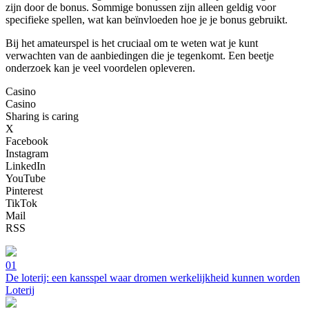
zijn door de bonus. Sommige bonussen zijn alleen geldig voor
specifieke spellen, wat kan beïnvloeden hoe je je bonus gebruikt.
Bij het amateurspel is het cruciaal om te weten wat je kunt
verwachten van de aanbiedingen die je tegenkomt. Een beetje
onderzoek kan je veel voordelen opleveren.
Casino
Casino
Sharing is caring
X
Facebook
Instagram
LinkedIn
YouTube
Pinterest
TikTok
Mail
RSS
01
De loterij: een kansspel waar dromen werkelijkheid kunnen worden
Loterij