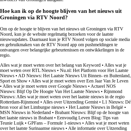
Hoe kan ik op de hoogte blijven van het nieuws uit
Groningen via RTV Noord?
Om op de hoogte te blijven van het nieuws uit Groningen via RTV
Noord, kun je de website regelmatig bezoeken voor de laatste
nieuwsupdates. Daarnaast kun je RTV Noord volgen op sociale media
en gebruikmaken van de RTV Noord app om pushmeldingen te
ontvangen over belangrijke gebeurtenissen en ontwikkelingen in de
regio.
Alles wat je moet weten over het belang van Keyword
•
Alles wat je
moet weten over RTL Nieuws
•
Nu.nl: Het Platform voor Het Laatste
Nieuws
•
AD Nieuws: Het Laatste Nieuws Uit Binnen- en Buitenland,
Sport en Show
•
Alles wat je moet weten over Een Jaar Van Je Leven
•
Alles wat je moet weten over Google Nieuws
•
Actueel NOS
Nieuws: Blijf Op De Hoogte Van Het Laatste Nieuws
•
Rijnmond
Nieuws: Alles wat je moet weten over het laatste nieuws in de regio
Rotterdam-Rijnmond
•
Alles over Uitzending Gemist
•
L1 Nieuws: Dé
bron voor al het Limburgse nieuws
•
Het Laatste Nieuws in België
•
MSN Nieuws in Nederland
•
Brabant Nieuws: Blijf op de hoogte van
het laatste nieuws in Brabant
•
Eenvoudig Leven Blog: Tips van
Teunie Luijk
•
GPFans – Formule 1-nieuws
•
Alles wat je moet weten
over het laatste Surinaamse nieuws
•
Alle informatie over Uitzending