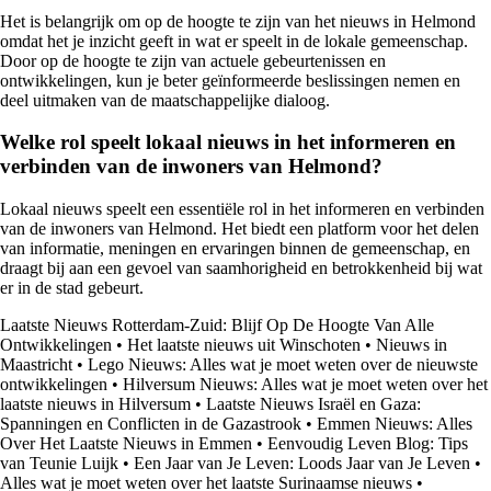
Het is belangrijk om op de hoogte te zijn van het nieuws in Helmond
omdat het je inzicht geeft in wat er speelt in de lokale gemeenschap.
Door op de hoogte te zijn van actuele gebeurtenissen en
ontwikkelingen, kun je beter geïnformeerde beslissingen nemen en
deel uitmaken van de maatschappelijke dialoog.
Welke rol speelt lokaal nieuws in het informeren en
verbinden van de inwoners van Helmond?
Lokaal nieuws speelt een essentiële rol in het informeren en verbinden
van de inwoners van Helmond. Het biedt een platform voor het delen
van informatie, meningen en ervaringen binnen de gemeenschap, en
draagt bij aan een gevoel van saamhorigheid en betrokkenheid bij wat
er in de stad gebeurt.
Laatste Nieuws Rotterdam-Zuid: Blijf Op De Hoogte Van Alle
Ontwikkelingen
•
Het laatste nieuws uit Winschoten
•
Nieuws in
Maastricht
•
Lego Nieuws: Alles wat je moet weten over de nieuwste
ontwikkelingen
•
Hilversum Nieuws: Alles wat je moet weten over het
laatste nieuws in Hilversum
•
Laatste Nieuws Israël en Gaza:
Spanningen en Conflicten in de Gazastrook
•
Emmen Nieuws: Alles
Over Het Laatste Nieuws in Emmen
•
Eenvoudig Leven Blog: Tips
van Teunie Luijk
•
Een Jaar van Je Leven: Loods Jaar van Je Leven
•
Alles wat je moet weten over het laatste Surinaamse nieuws
•