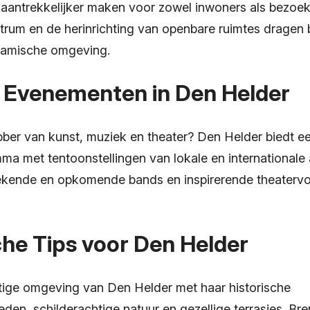
aantrekkelijker maken voor zowel inwoners als bezoek
trum en de herinrichting van openbare ruimtes dragen b
namische omgeving.
e Evenementen in Den Helder
ebber van kunst, muziek en theater? Den Helder biedt e
ma met tentoonstellingen van lokale en internationale 
kende en opkomende bands en inspirerende theatervoo
che Tips voor Den Helder
ige omgeving van Den Helder met haar historische
den, schilderachtige natuur en gezellige terrasjes. B