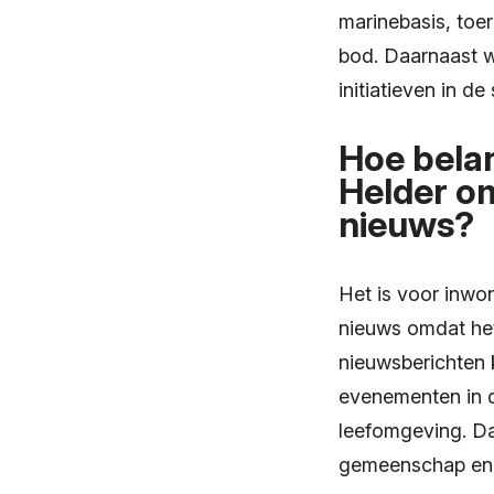
marinebasis, toe
bod. Daarnaast w
initiatieven in de 
Hoe belan
Helder om
nieuws?
Het is voor inwo
nieuws omdat het
nieuwsberichten 
evenementen in d
leefomgeving. Da
gemeenschap en k