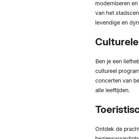
moderniseren en 
van het stadscen
levendige en dy
Culturel
Ben je een liefh
cultureel program
concerten van be
alle leeftijden.
Toeristis
Ontdek de pracht
bezienswaardighe