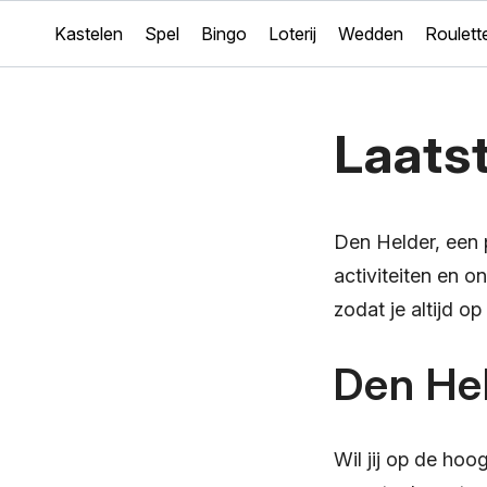
Kastelen
Spel
Bingo
Loterij
Wedden
Roulett
Laats
Den Helder, een 
activiteiten en o
zodat je altijd o
Den He
Wil jij op de hoo