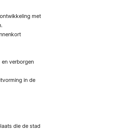
sontwikkeling met
.
innenkort
s en verborgen
itvorming in de
laats die de stad