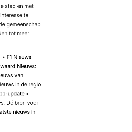
de stad en met
interesse te
ij de gemeenschap
den tot meer
s
•
F1 Nieuws
waard Nieuws:
ieuws van
ieuws in de regio
App-update
•
s: Dé bron voor
atste nieuws in