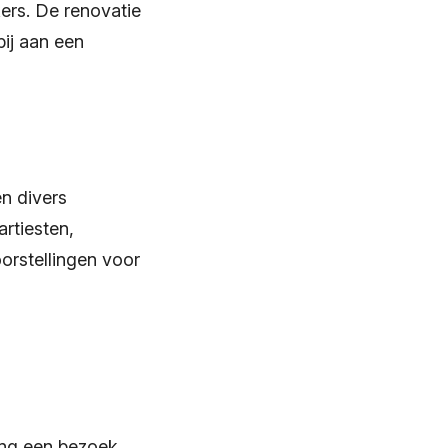
ers. De renovatie
ij aan een
en divers
artiesten,
rstellingen voor
reng een bezoek