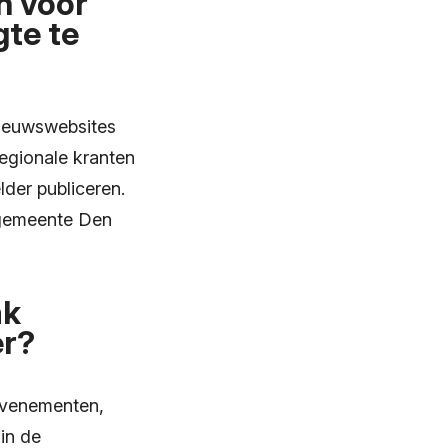
n voor
te te
nieuwswebsites
egionale kranten
der publiceren.
e gemeente Den
ak
er?
 evenementen,
in de