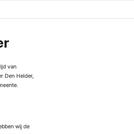
er
ijd van
ver Den Helder,
emeente.
hebben wij de