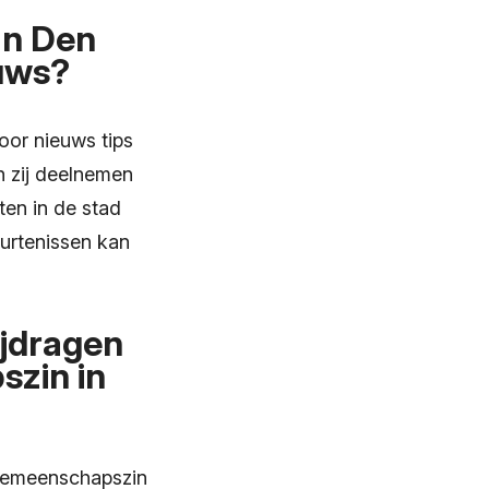
an Den
euws?
oor nieuws tips
n zij deelnemen
en in de stad
urtenissen kan
ijdragen
zin in
 gemeenschapszin