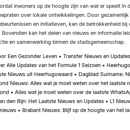
ordat inwoners op de hoogte zijn van wat er speelt in 
epraten over lokale ontwikkelingen. Door gezamenlijk 
gebeurtenissen en initiatieven, kan de betrokkenheid b
 Bovendien kan het delen van nieuws en informatie lei
actie en samenwerking binnen de stadsgemeenschap.
or Een Gezonder Leven
•
Transfer Nieuws en Update
ier Alle Updates van het Formule 1 Seizoen
•
Heerhugo
ste Nieuws uit Heerhugowaard
•
Dagblad Suriname: N
ond Nieuws: Alles wat je moet weten over het laatste n
mond
•
Alles wat je moet weten over de laatste Whats
n den Rijn: Het Laatste Nieuws en Updates
•
L1 Nieuw
 nieuws
•
Brabant Nieuws: Blijf op de hoogte van het la