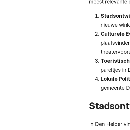
meest relevante e
Stadsontwi
nieuwe wink
Culturele 
plaatsvinden
theatervoors
Toeristisch
pareltjes in
Lokale Poli
gemeente De
Stadsontw
In Den Helder vi