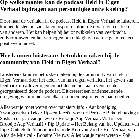
Op welke manier kan de podcast Held in Eigen
Verhaal bijdragen aan persoonlijke ontwikkeling?
Door naar de verhalen in de podcast Held in Eigen Verhaal te luisteren,
kunnen luisteraars zich laten inspireren door de ervaringen en lessen
van anderen. Het kan helpen bij het ontwikkelen van veerkracht,
zelfvertrouwen en het vermogen om uitdagingen aan te gaan met een
positieve mindset.
Hoe kunnen luisteraars betrokken raken bij de
community van Held in Eigen Verhaal?
Luisteraars kunnen betrokken raken bij de community van Held in
Eigen Verhaal door het delen van hun eigen verhalen, het geven van
feedback op afleveringen en het deelnemen aan evenementen
georganiseerd door de podcast. Dit creëert een ondersteunende
omgeving waarin mensen elkaar kunnen inspireren en aanmoedigen.
Alles wat je moet weten over transfery info
•
Aankondiging
Zwangerschap Tekst: Tips en Ideeën voor de Perfecte Bekendmaking
•
Sasha: een jaar van je leven
•
Broodje Aap Verhaal: Wat is een
Broodje Aap Verhaal?
•
Pip Update – Het Belang van het Updaten van
Pip
•
Ontdek de Schoonheid van de Kop van Zuid
•
Het Verhaal van
Aida de Musical
•
Bonaire Nieuws: Alles wat je moet weten
•
Zoë