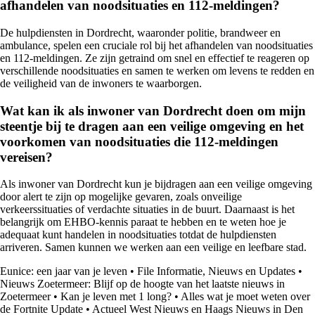
afhandelen van noodsituaties en 112-meldingen?
De hulpdiensten in Dordrecht, waaronder politie, brandweer en
ambulance, spelen een cruciale rol bij het afhandelen van noodsituaties
en 112-meldingen. Ze zijn getraind om snel en effectief te reageren op
verschillende noodsituaties en samen te werken om levens te redden en
de veiligheid van de inwoners te waarborgen.
Wat kan ik als inwoner van Dordrecht doen om mijn
steentje bij te dragen aan een veilige omgeving en het
voorkomen van noodsituaties die 112-meldingen
vereisen?
Als inwoner van Dordrecht kun je bijdragen aan een veilige omgeving
door alert te zijn op mogelijke gevaren, zoals onveilige
verkeerssituaties of verdachte situaties in de buurt. Daarnaast is het
belangrijk om EHBO-kennis paraat te hebben en te weten hoe je
adequaat kunt handelen in noodsituaties totdat de hulpdiensten
arriveren. Samen kunnen we werken aan een veilige en leefbare stad.
Eunice: een jaar van je leven
•
File Informatie, Nieuws en Updates
•
Nieuws Zoetermeer: Blijf op de hoogte van het laatste nieuws in
Zoetermeer
•
Kan je leven met 1 long?
•
Alles wat je moet weten over
de Fortnite Update
•
Actueel West Nieuws en Haags Nieuws in Den