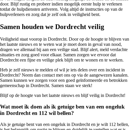
door. Blijf rustig en probeer indien mogelijk eerste hulp te verlenen
totdat de hulpdiensten arriveren. Volg altijd de instructies op van de
hulpverleners en zorg dat je zelf ook in veiligheid bent.
Samen houden we Dordrecht veilig
Veiligheid staat voorop in Dordrecht. Door op de hoogte te blijven van
het laatste nieuws en te weten wat je moet doen in geval van nood,
dragen we allemaal bij aan een veilige stad. Blijf alert, meld verdachte
situaties en zorg goed voor elkaar. Samen zorgen we ervoor dat
Dordrecht een fijne en veilige plek blijft om te wonen en te werken.
Heb je zelf nieuws te melden of wil je iets delen over een incident in
Dordrecht? Neem dan contact met ons op via de aangewezen kanalen.
Samen kunnen we zorgen voor een goed geïnformeerde en betrokken
gemeenschap in Dordrecht. Samen staan we sterk!
Blijf op de hoogte van het laatste nieuws en blijf veilig in Dordrecht!
Wat moet ik doen als ik getuige ben van een ongeluk
in Dordrecht en 112 wil bellen?
Als je getuige bent van een ongeluk in Dordrecht en je wilt 112 bellen,
is het belangrijk om rustig te blijven en duidelijk te vertellen wat er is