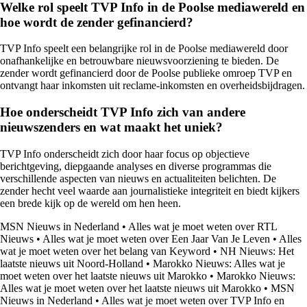
Welke rol speelt TVP Info in de Poolse mediawereld en
hoe wordt de zender gefinancierd?
TVP Info speelt een belangrijke rol in de Poolse mediawereld door
onafhankelijke en betrouwbare nieuwsvoorziening te bieden. De
zender wordt gefinancierd door de Poolse publieke omroep TVP en
ontvangt haar inkomsten uit reclame-inkomsten en overheidsbijdragen.
Hoe onderscheidt TVP Info zich van andere
nieuwszenders en wat maakt het uniek?
TVP Info onderscheidt zich door haar focus op objectieve
berichtgeving, diepgaande analyses en diverse programmas die
verschillende aspecten van nieuws en actualiteiten belichten. De
zender hecht veel waarde aan journalistieke integriteit en biedt kijkers
een brede kijk op de wereld om hen heen.
MSN Nieuws in Nederland
•
Alles wat je moet weten over RTL
Nieuws
•
Alles wat je moet weten over Een Jaar Van Je Leven
•
Alles
wat je moet weten over het belang van Keyword
•
NH Nieuws: Het
laatste nieuws uit Noord-Holland
•
Marokko Nieuws: Alles wat je
moet weten over het laatste nieuws uit Marokko
•
Marokko Nieuws:
Alles wat je moet weten over het laatste nieuws uit Marokko
•
MSN
Nieuws in Nederland
•
Alles wat je moet weten over TVP Info en