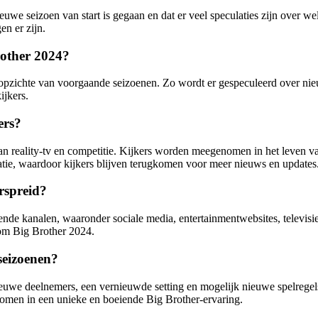
ieuwe seizoen van start is gegaan en dat er veel speculaties zijn over 
n er zijn.
other 2024?
zichte van voorgaande seizoenen. Zo wordt er gespeculeerd over nieuw
jkers.
ers?
 reality-tv en competitie. Kijkers worden meegenomen in het leven van 
satie, waardoor kijkers blijven terugkomen voor meer nieuws en updates
rspreid?
llende kanalen, waaronder sociale media, entertainmentwebsites, tele
dom Big Brother 2024.
seizoenen?
euwe deelnemers, een vernieuwde setting en mogelijk nieuwe spelregel
omen in een unieke en boeiende Big Brother-ervaring.