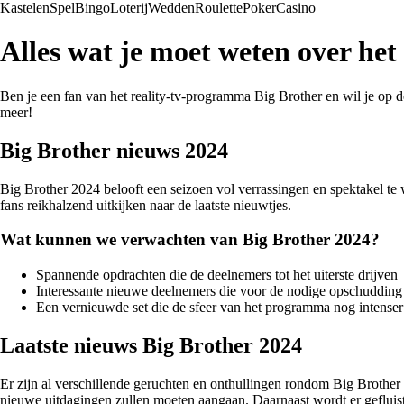
Kastelen
Spel
Bingo
Loterij
Wedden
Roulette
Poker
Casino
Alles wat je moet weten over het
Ben je een fan van het reality-tv-programma Big Brother en wil je op d
meer!
Big Brother nieuws 2024
Big Brother 2024 belooft een seizoen vol verrassingen en spektakel te
fans reikhalzend uitkijken naar de laatste nieuwtjes.
Wat kunnen we verwachten van Big Brother 2024?
Spannende opdrachten die de deelnemers tot het uiterste drijven
Interessante nieuwe deelnemers die voor de nodige opschudding
Een vernieuwde set die de sfeer van het programma nog intense
Laatste nieuws Big Brother 2024
Er zijn al verschillende geruchten en onthullingen rondom Big Brother 
nieuwe uitdagingen zullen moeten aangaan. Daarnaast wordt er gefluist